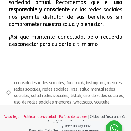
sociedad actual. Recordemos que el
uso
responsable y consciente
de las redes sociales
nos permite disfrutar de sus beneficios sin
comprometer nuestra salud y bienestar.
¡Así que mantente conectado, pero recuerda
desconectar para cuidarte a ti mismo!
,
,
,
curiosidades redes sociales
facebook
instagram
mejores
,
,
,
redes sociales
redes sociales
rrss
salud mental redes
,
,
,
,
sociales
salud redes sociales
tiktok
uso de redes sociales
,
,
uso de redes sociales menores
whatsapp
youtube
Aviso legal
–
Política de privacidad
–
Política de cookies
|
© Medical Insurance Call
S.L. – All Rights Reserved
¿Necesitas ayuda?
Dirección
: Calle Numancia 63, 08029, Barcelona.